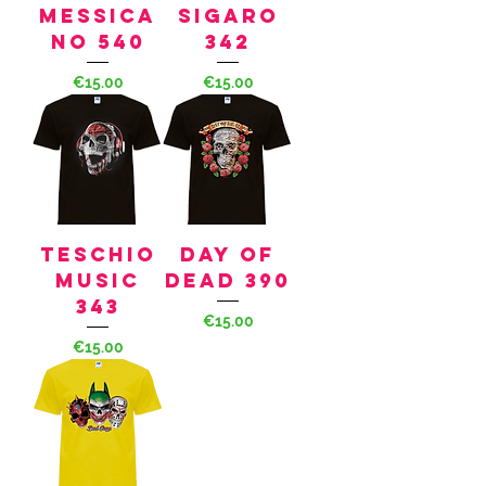
MESSICA
SIGARO
NO 540
342
Price
Price
€15.00
€15.00
TESCHIO
DAY OF
MUSIC
DEAD 390
343
Price
€15.00
Price
€15.00