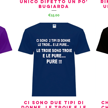
UNICO DIFETTO UN PO'
RI
BUGIARDA
U
Price
€15.00
CI SONO DUE TIPI DI
CH
Quick View
DONNE, LE TROIE E LE
CH