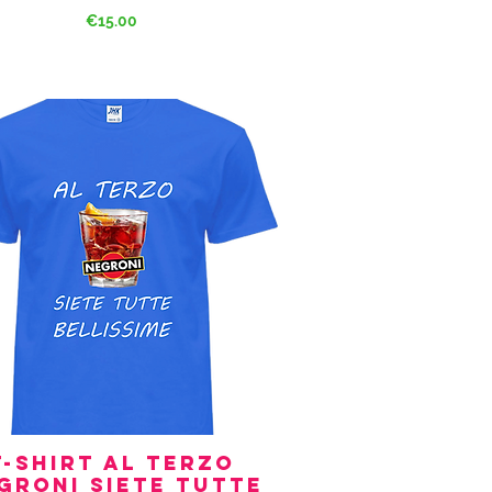
Price
€15.00
T-Shirt Al terzo
Quick View
groni siete Tutte