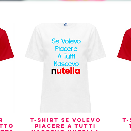
r
T-Shirt Se volevo
T-
Quick View
tto
piacere a tutti