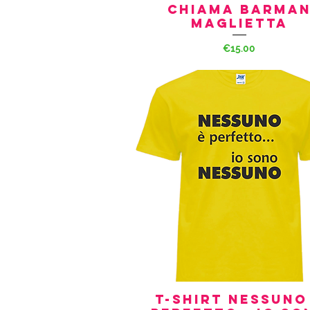
chiama Barma
Maglietta
Price
€15.00
T-Shirt Nessuno
Quick View