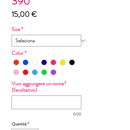
390
Prezzo
15,00 €
Size
*
Color
*
Vuoi aggiungere un nome?
(facoltativo)
0/20
Quantità
*