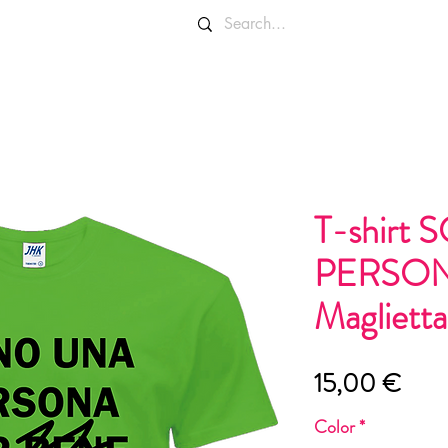
OLORI E TAGLIE
INFO E CONTATTI
T-shirt
PERSON
Maglietta
Prez
15,00 €
Color
*