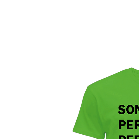
HOME
FASHION T-SHIRT
IMMAGINI E FRASI
C