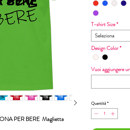
T-shirt Size
*
Seleziona
Design Color
*
Vuoi aggiungere un
Quantità
*
ONA PER BERE Maglietta