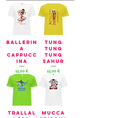
Ballerin
Tung
a
Tung
Cappucc
Tung
ina
Sahur
Preis
Preis
15,00 €
15,00 €
Trallal
MUCCA