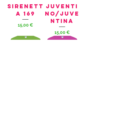
SIRENETT
juventi
A 169
no/juve
ntina
Preis
15,00 €
Preis
15,00 €
STUPEFA
100%
CENTE
BELLISSI
MA/O
Preis
15,00 €
Preis
15,00 €
Mehr laden