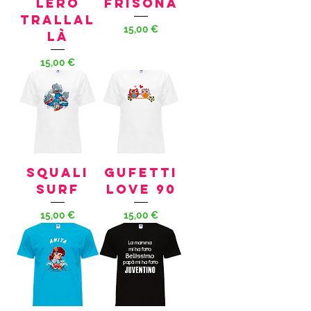
lero
FRISONA
Trallal
Preis
15,00 €
là
Preis
15,00 €
SQUALI
GUFETTI
SURF
LOVE 90
Preis
Preis
15,00 €
15,00 €