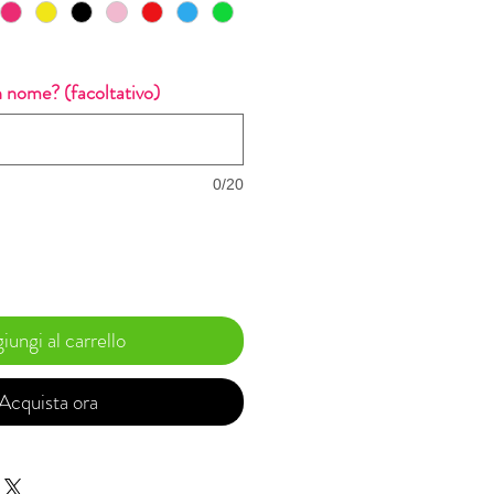
 nome? (facoltativo)
0/20
iungi al carrello
Acquista ora