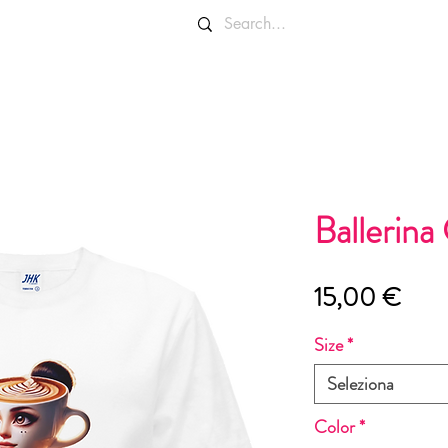
OLORI E TAGLIE
INFO E CONTATTI
Ballerina
Prez
15,00 €
Size
*
Seleziona
Color
*