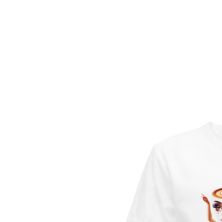
HOME
FASHION T-SHIRT
IMMAGINI E FRASI
C