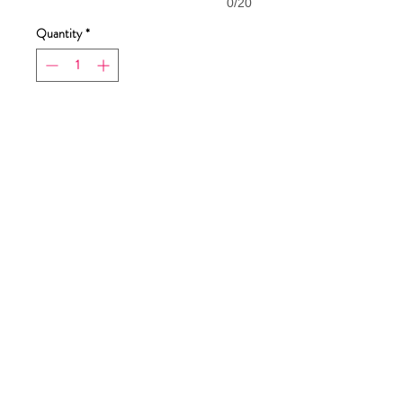
0/20
Quantity
*
Add to Cart
Buy Now
Dimensioni stampa
23,5x28cm
Tabella taglie