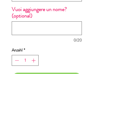
Vuoi aggiungere un nome?
(optional)
0/20
Anzahl
*
In den Warenkorb
Sofortkauf
Dimensione stampa 30x22cm
T-Shirt Un uomo senza
Pancia è come un Cielo senza