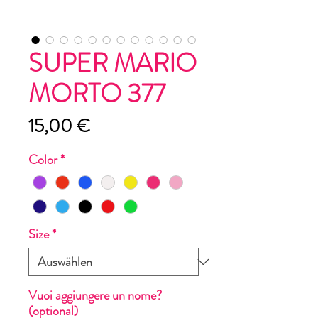
SUPER MARIO
MORTO 377
Preis
15,00 €
Color
*
Size
*
Vuoi aggiungere un nome?
(optional)