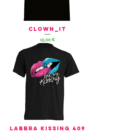
Clown_it
Prezzo
15,00 €
LABBRA KISSING 409