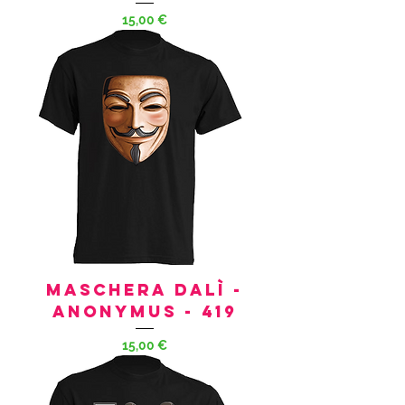
Prezzo
15,00 €
Maschera Dalì -
Anonymus - 419
Prezzo
15,00 €