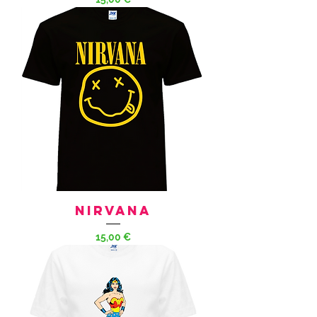
NIRVANA
Prezzo
15,00 €