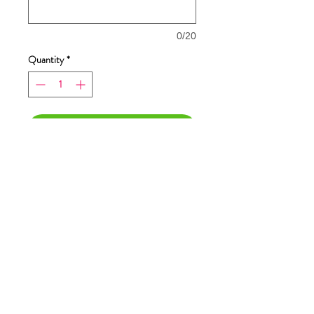
0/20
Quantity
*
Add to Cart
Buy Now
Dimensione stampa 26x12cm
T-Shirt Sono Single, Aiutami
a smettere Maglietta