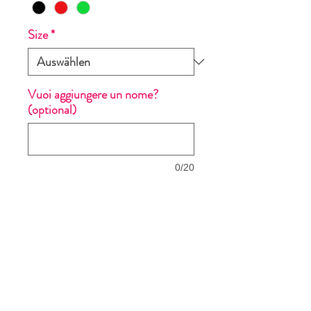
Size
*
Vuoi aggiungere un nome?
(optional)
0/20
Anzahl
*
In den Warenkorb
Sofortkauf