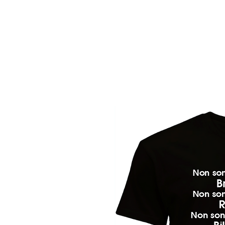
HOME
FASHION T-SHIRT
IMMAGINI E FRASI
C