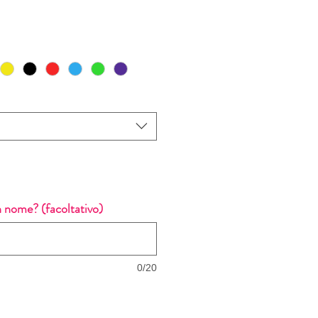
zo
 nome? (facoltativo)
0/20