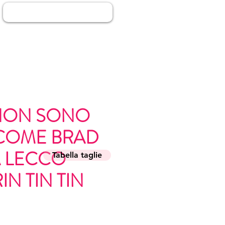
Accedi
t NON SONO
COME BRAD
A LECCO
Tabella taglie
N TIN TIN