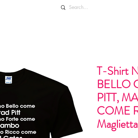
OLORI E TAGLIE
INFO E CONTATTI
T-Shir
BELLO 
PITT, M
COME RI
Maglietta