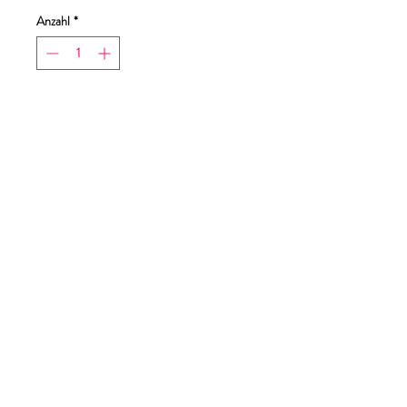
Anzahl
*
In den Warenkorb
Sofortkauf
Druckgröße 24x19,5 cm
Tabella taglie