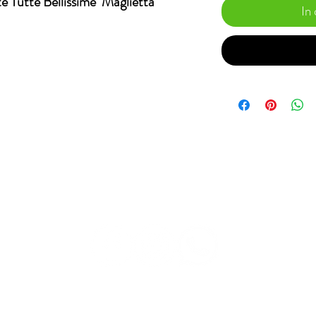
te Tutte Bellissime Maglietta
In