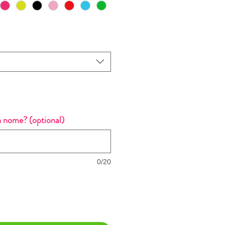
n nome? (optional)
0/20