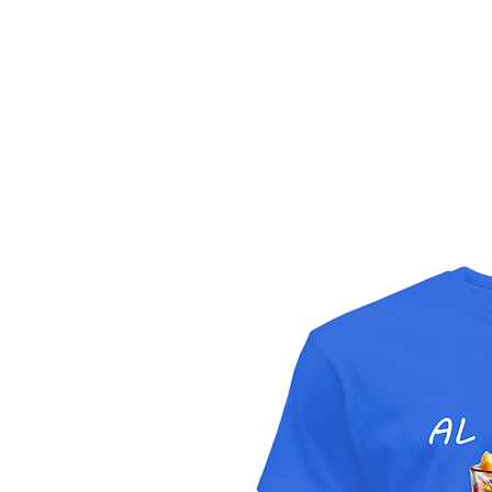
HOME
FASHION T-SHIRT
IMMAGINI E FRASI
C