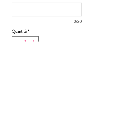
0/20
Quantità
*
Aggiungi al carrello
Acquista ora
Dimensioni stampa 25X18cm
Tabella taglie