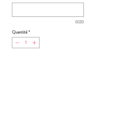
0/20
Quantità
*
Aggiungi al carrello
Acquista ora
Dimensioni stampa
20,5x28,5cm
Tabella taglie