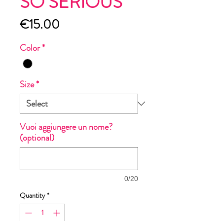
SO SERIOUS
Price
€15.00
Color
*
Size
*
Vuoi aggiungere un nome?
(optional)
0/20
Quantity
*