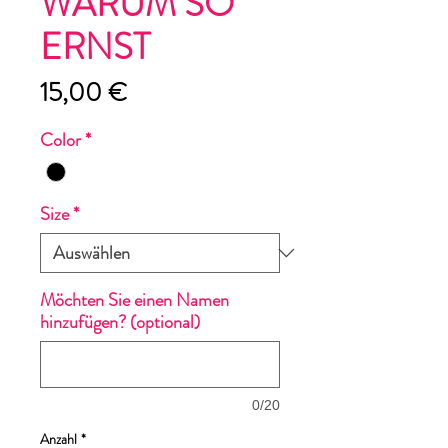
WARUM SO
ERNST
Preis
15,00 €
Color
*
Size
*
Möchten Sie einen Namen
hinzufügen? (optional)
0/20
Anzahl
*