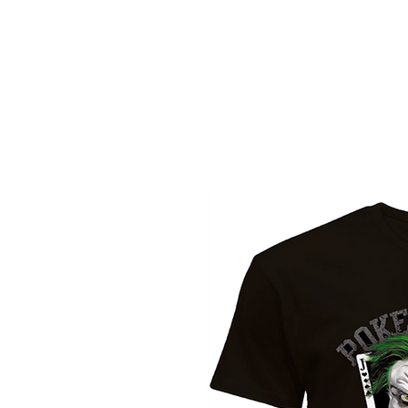
HOME
FASHION T-SHIRT
IMMAGINI E FRASI
C