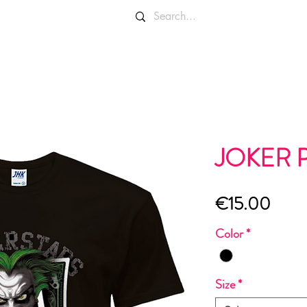
OLORI E TAGLIE
INFO E CONTATTI
JOKER 
Price
€15.00
Color
*
Size
*