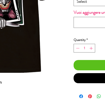
Select
Vuoi aggiungere u
Quantity
*
m