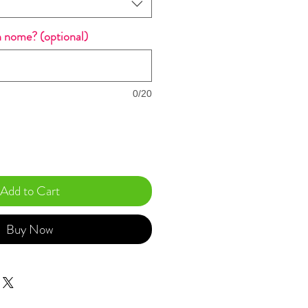
n nome? (optional)
0/20
Add to Cart
Buy Now