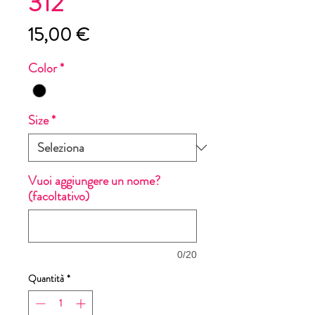
312
Prezzo
15,00 €
Color
*
Size
*
Vuoi aggiungere un nome?
(facoltativo)
0/20
Quantità
*