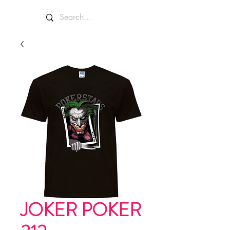
JOKER POKER