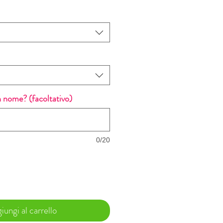
 nome? (facoltativo)
0/20
iungi al carrello