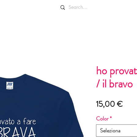
OLORI E TAGLIE
INFO E CONTATTI
ho provat
/ il bravo
Prez
15,00 €
Color
*
Seleziona