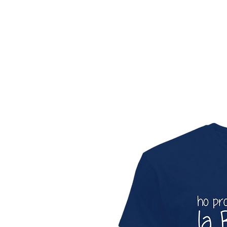
HOME
FASHION T-SHIRT
IMMAGINI E FRASI
C