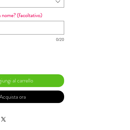
 nome? (facoltativo)
0/20
iungi al carrello
Acquista ora