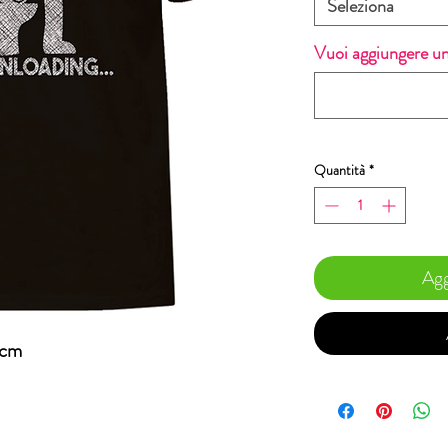
Seleziona
Vuoi aggiungere un
Quantità
*
Agg
5cm