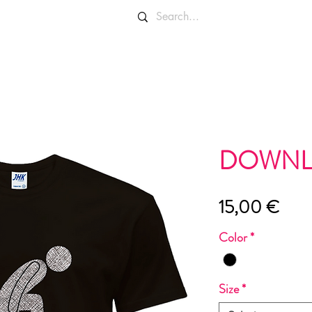
OLORI E TAGLIE
INFO E CONTATTI
DOWNL
Prez
15,00 €
Color
*
Size
*