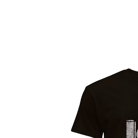
HOME
FASHION T-SHIRT
IMMAGINI E FRASI
C