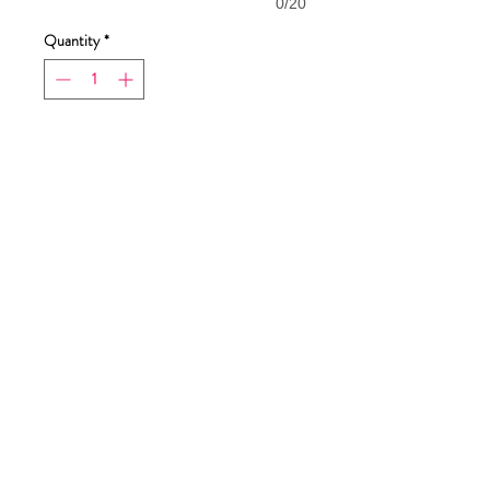
0/20
Quantity
*
Add to Cart
Buy Now
Dimensione stampa 23x27cm
Tabella taglie