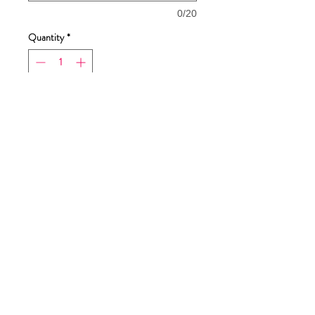
0/20
Quantity
*
Add to Cart
Buy Now
dimensioni stampa 16x28cm
Tabella taglie