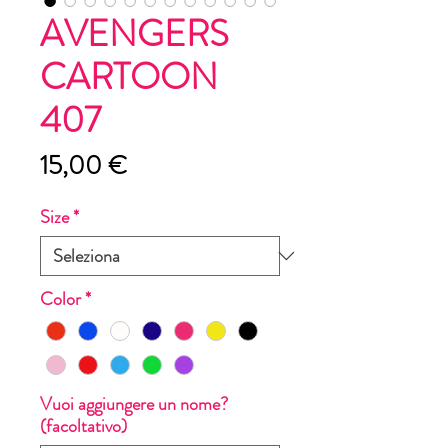
AVENGERS
CARTOON
407
Prezzo
15,00 €
Size
*
Color
*
Vuoi aggiungere un nome?
(facoltativo)