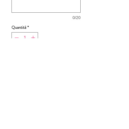
0/20
Quantità
*
Aggiungi al carrello
Acquista ora
Dimesioni stampa 20x21cm
Tabella taglie