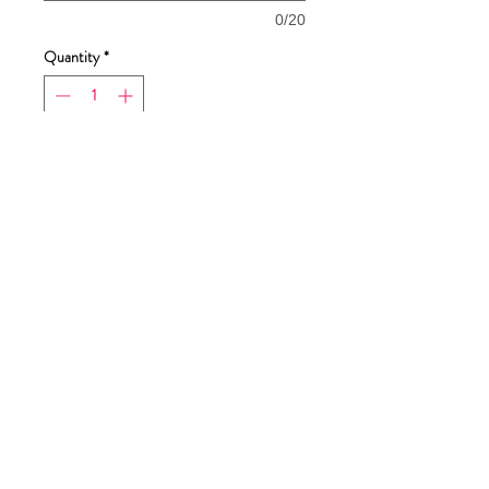
0/20
Quantity
*
Add to Cart
Buy Now
Dimensioni stampa 25X25cm
Tabella taglie