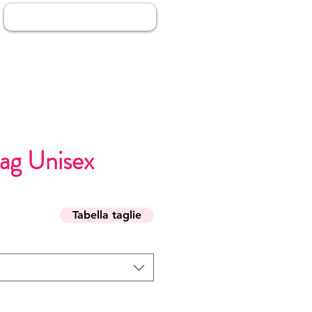
Anmelden
wag Unisex
s
Tabella taglie