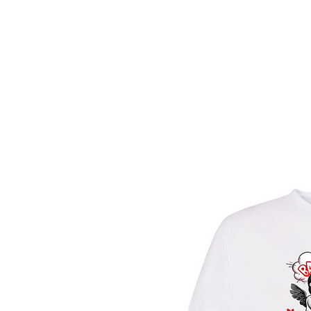
HOME
FASHION T-SHIRT
IMMAGINI E FRASI
C