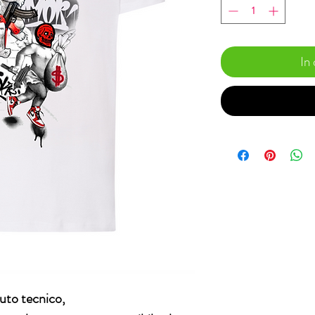
In
suto tecnico,