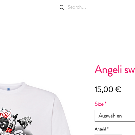
OLORI E TAGLIE
INFO E CONTATTI
Angeli s
Prei
15,00 €
Size
*
Auswählen
Anzahl
*