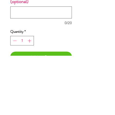
(optional)
0/20
Quantity
*
Add to Cart
Buy Now
Dimensione stampa 23x26cm
T-Shirt CREDO
NELL'AMORE A PRIMA
VISA Maglietta